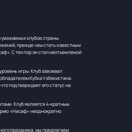
и уважаемых клубов страны.
тижений, прежде чем стать известным
саф». С тех пор он стал неотъемлемой
уровень игры. Клуб завоевал
 обладателем Кубка Узбекистана.
что подтверждает его статус на
тами. Клуб является 4-кратным
торию «Насаф» неоднократно
ного праздника, мы предлагаем