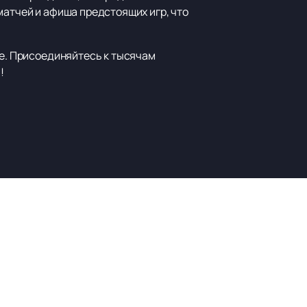
матчей и афиша предстоящих игр, что
де. Присоединяйтесь к тысячам
!
Наверх