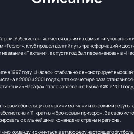
Карши, Узбекистан, является одним из самых титулованных 
ем «Геолог», клуб прошел долгий путь трансформаций и дос
ил название «Пахтачи», а спустя год был переименован в «На
ге в 1997 году, «Насаф» стабильно демонстрирует высокий 
тана в 2000 и 2001 годах, а также четыре раза становился
ижений «Насафа» стало завоевание Кубка АФК в 2011 году, 
ь своих болельщиков яркими матчами и высокими результа
збекистана и 11-кратным бронзовым призером. За свою ис
рировать с сильнейшими командами страны и региона.
мую команду и окунуться в атмосферу настоящего футболь