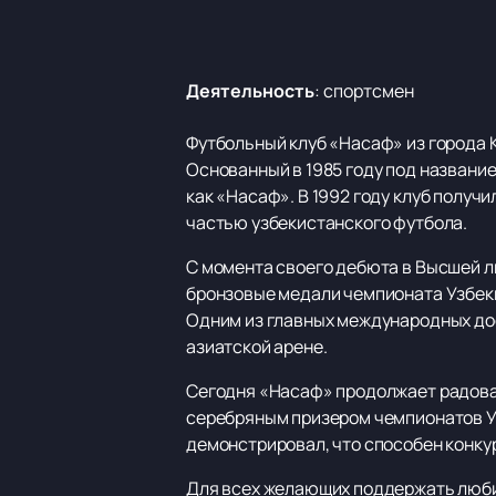
Деятельность
:
спортсмен
Футбольный клуб «Насаф» из города 
Основанный в 1985 году под названи
как «Насаф». В 1992 году клуб получ
частью узбекистанского футбола.
С момента своего дебюта в Высшей ли
бронзовые медали чемпионата Узбекис
Одним из главных международных дост
азиатской арене.
Сегодня «Насаф» продолжает радоват
серебряным призером чемпионатов У
демонстрировал, что способен конку
Для всех желающих поддержать люби