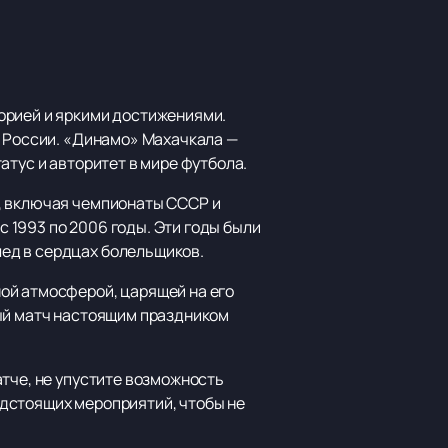
орией и яркими достижениями.
й России. «Динамо» Махачкала —
атус и авторитет в мире футбола.
, включая чемпионаты СССР и
с 1993 по 2006 годы. Эти годы были
ед в сердцах болельщиков.
ой атмосферой, царящей на его
дый матч настоящим праздником
тче, не упустите возможность
едстоящих мероприятий, чтобы не