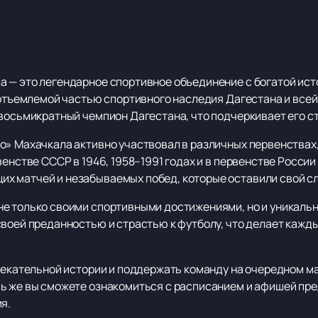
 — это легендарное спортивное объединение с богатой ист
неотъемлемой частью спортивного наследия Дагестана и все
восьмикратный чемпион Дагестана, что подчеркивает его ст
о» Махачкала активно участвовал в различных первенствах
енстве СССР в 1946, 1958–1991 годах и в первенстве России 
х матчей и незабываемых побед, которые оставили свой сл
е только своими спортивными достижениями, но и уникальн
своей преданностью и страстью к футболу, что делает каж
лекательной истории и поддержать команду на очередном ма
сь же вы сможете ознакомиться с расписанием и афишей пр
я.