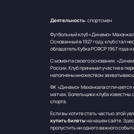
Деятельность
:
спортсмен
Футбольный клуб «Динамо» Махачкала
Основанный в 1927 году, клуб стал 
обладатель Кубка РСФСР 1967 года и 
С момента своего основания, «Динам
России. Клуб принимал участие в перв
наполнены множеством захватывающи
ФК «Динамо» Махачкала отличается н
матчах. Болельщики клуба известны 
спорта.
Если вы хотите стать частью этой ув
купить билеты
на нашем сайте. Зде
пропустить ни одного важного событи