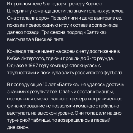
В прошлом веке благодаря тренеру Корнею
Шперлингу команда достигла значительных успехов.
Она стала лидером Первой лиги и даже выиграла ее,
показав превосходную игру и оставив соперников
далеко позади. Три сезона подряд «Балтика»
выступала в Высшей лиге.
Команда также имеет на своем счету достижение в
Кубке Интертото, где они прошли до 3-го раунда.
Однако в 1997 году команда столкнулась с
трудностями и покинула элиту российского футбола.
В последующие 10 лет «Балтике» не удалось достичь
значимых результатов. Слабый состав команды,
постоянная смена главного тренера и ограниченное
финансирование не позволяли команде стабильно
выступать на высоком уровне. Они то падали на дно
турнирной таблицы, то возвращались в первый
дивизион.