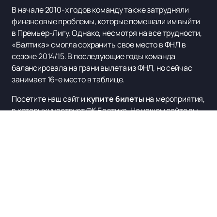
В начале 2010-х годов команду также затрудняли
финансовые проблемы, которые помешали им выйти
в Премьер-Лигу. Однако, несмотря на все трудности,
«Балтика» смогла сохранить свое место в ФНЛ в
сезоне 2014/15. В последующие годы команда
балансировала на грани вылета из ФНЛ, но сейчас
занимает 16-е место в таблице.
Посетите наш сайт и
купите билеты
на мероприятия,
в которых участвует ФК Балтика. На нашем сайте вы
также можете узнать расписание и афишу
предстоящих матчей.