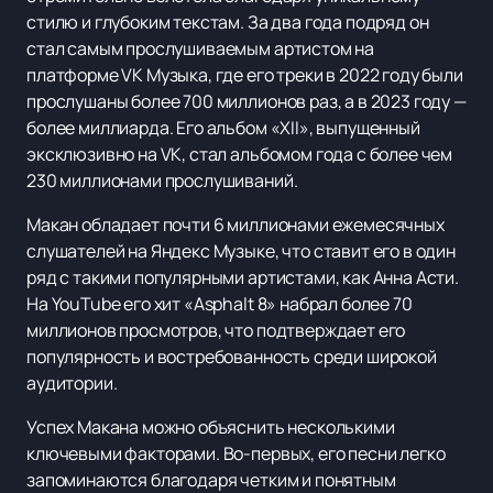
стилю и глубоким текстам. За два года подряд он
стал самым прослушиваемым артистом на
платформе VK Музыка, где его треки в 2022 году были
прослушаны более 700 миллионов раз, а в 2023 году —
более миллиарда. Его альбом «XII», выпущенный
эксклюзивно на VK, стал альбомом года с более чем
230 миллионами прослушиваний.
Макан обладает почти 6 миллионами ежемесячных
слушателей на Яндекс Музыке, что ставит его в один
ряд с такими популярными артистами, как Анна Асти.
На YouTube его хит «Asphalt 8» набрал более 70
миллионов просмотров, что подтверждает его
популярность и востребованность среди широкой
аудитории.
Успех Макана можно объяснить несколькими
ключевыми факторами. Во-первых, его песни легко
запоминаются благодаря четким и понятным