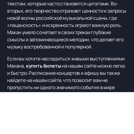
текстам, которые часто становятся цитатами. Во-
вторых, его творчество отражает ценности и запросы
новой волны российской музыкальной сцены, где
«пацанскость» и искренность играют важную роль.
Макан умело сочетает в своих треках глубокие
смыслы и запоминающиеся мелодии, что делает его
музыку востребованной и популярной.
Если вы хотите насладиться живыми выступлениями
Макана,
купить билеты
на нашем сайте можно легко
и быстро. Расписание концертов и афишу вы также
найдете на нашем сайте, что позволит вам не
пропустить ни одного значимого события в мире
музыки.
Не упустите возможность увидеть его выступления
вживую и ощутить всю энергию и харизму, которые он
привносит в свои концерты.