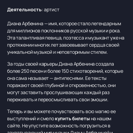
Деятельность
:
артист
Диана Арбенина — имя, которое стало легендарным
для миллионов поклонников русской музыки и рока.
Эта талантливая певица, поэтесса и музыкант уже на
протяжении многих лет завоевывает сердца своей
уникальной музыкой и неповторимым стилем.
За годы своей карьеры Диана Арбенина создала
более 250 песен и более 150 стихотворений, которые
она сама называет — антипеснями. Ее тексты
поражают своей глубиной и откровенностью, они
могут заставить прослушивающих каждый раз
переживать и переосмысливать свои эмоции.
Теперь и вы можете почувствовать всю магию ее
выступлений и смело
купить билеты
на нашем
сайте. Не упустите возможность погрузиться в
захватывающий мир музыки Дианы Арбениной и