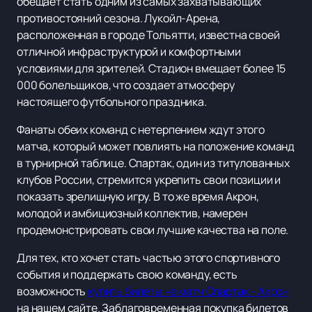
обещает стать одним из самых захватывающих
противостояний сезона. Лукойл-Арена,
расположенная в городе Тольятти, известна своей
отличной инфраструктурой и комфортными
условиями для зрителей. Стадион вмещает более 15
000 болельщиков, что создает атмосферу
настоящего футбольного праздника.
Фанаты обеих команд с нетерпением ждут этого
матча, который может повлиять на положение команд
в турнирной таблице. Спартак, один из титулованных
клубов России, стремится укрепить свои позиции и
показать зрелищную игру. В то же время Акрон,
молодой и амбициозный коллектив, намерен
продемонстрировать свои лучшие качества на поле.
Для тех, кто хочет стать частью этого спортивного
события и поддержать свою команду, есть
возможность
купить билеты на матч Спартак - Акрон
на нашем сайте. Заблаговременная покупка билетов