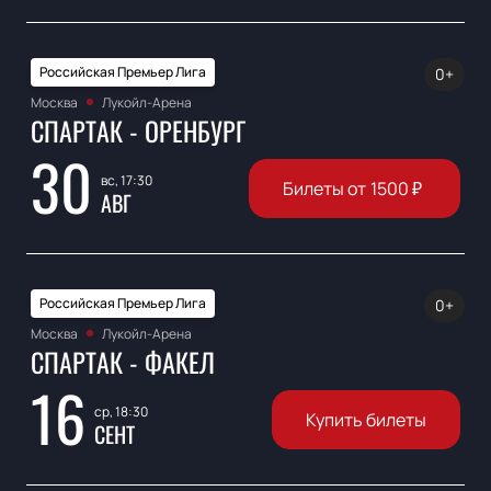
Российская Премьер Лига
0+
Москва
Лукойл-Арена
СПАРТАК - ОРЕНБУРГ
30
вс, 17:30
Билеты от
1500
₽
АВГ
Российская Премьер Лига
0+
Москва
Лукойл-Арена
СПАРТАК - ФАКЕЛ
16
ср, 18:30
Купить билеты
СЕНТ