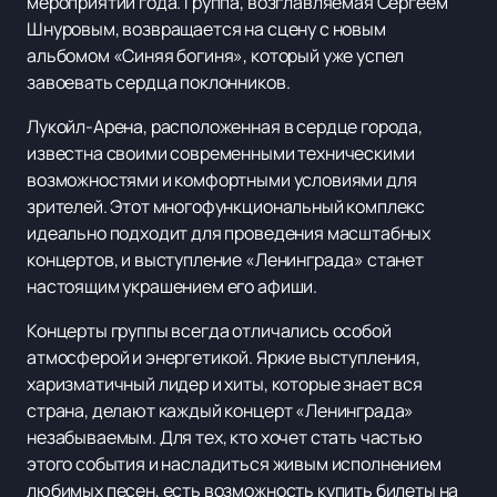
мероприятий года. Группа, возглавляемая Сергеем
Шнуровым, возвращается на сцену с новым
альбомом «Синяя богиня», который уже успел
завоевать сердца поклонников.
Лукойл-Арена, расположенная в сердце города,
известна своими современными техническими
возможностями и комфортными условиями для
зрителей. Этот многофункциональный комплекс
идеально подходит для проведения масштабных
концертов, и выступление «Ленинграда» станет
настоящим украшением его афиши.
Концерты группы всегда отличались особой
атмосферой и энергетикой. Яркие выступления,
харизматичный лидер и хиты, которые знает вся
страна, делают каждый концерт «Ленинграда»
незабываемым. Для тех, кто хочет стать частью
этого события и насладиться живым исполнением
любимых песен, есть возможность купить билеты на