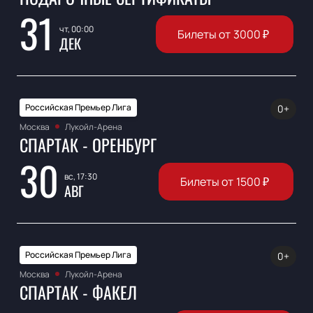
31
чт, 00:00
Билеты от
3000
₽
ДЕК
Российская Премьер Лига
0+
Москва
Лукойл-Арена
СПАРТАК - ОРЕНБУРГ
30
вс, 17:30
Билеты от
1500
₽
АВГ
Российская Премьер Лига
0+
Москва
Лукойл-Арена
СПАРТАК - ФАКЕЛ