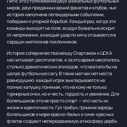
Лиги; это столкновение двух уникальных футбольных
миров, двух преданных армий фанатов и клубов, чья
история наполнена легендарными событиями,
победами и упорной борьбой. Каждый раз, когда эти
команды выходят на поле, воздух буквально искрит
от напряжения, а каждый удар по мячу отзывается в
сердцах миллионов поклонников.
История соперничества между Спартаком и ЦСКА
насчитывает десятилетия, и за это время накопилось
столько драматических эпизодов, что хватило бы на
целую футбольную сагу. В таких матчах нет места
равнодушию: каждый игрок выкладывается на
полную катушку, понимая, что на кону не только
турнирные очки, но и честь, гордость и уважение. Для
болельщиков это не просто спорт — это часть их
жизни и идентичности. Гул трибун, громкие заряды
болельщиков и море красно-белых и сине-красных
флагов создают непередаваемую атмосферу дерби.