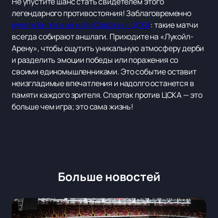
Не упустите шанс стать свидетелем этого
легендарного противостояния! Заблаговременно
купите билеты на матч Спартак - ЦСКА
: такие матчи
всегда собирают аншлаги. Приходите на «Лукойл-
Арену», чтобы ощутить уникальную атмосферу дерби
и разделить эмоции победы или поражения со
своими единомышленниками. Это событие оставит
неизгладимые впечатления и надолго останется в
памяти каждого зрителя. Спартак против ЦСКА — это
больше чем игра; это сама жизнь!
Больше новостей