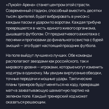
«Лукойл-Арена» станет центром этой страсти.
Современный стадион, способный вместить десятки
тысяч зрителей, будет вибрировать в унисон с
каждым пасом и ударом по воротам. Каждая трибуна
превращается в часть единого живого организма,
дышащего футболом. От предматчевого ажиотажа с
песнями и прогнозами до финального свистка с бурей
эмоций — это будет настоящий праздник футбола.
На поле выйдут лучшие из лучших. Обе команды
располагают звездами как российского, так и
мирового уровня — игроками, которые могут изменить
ход игры в одиночку. Мы увидим виртуозные обводки,
точные передачи и мощные удары. Тактические
планы тренеров будут меняться на ходу, превращая
матч в захватывающую шахматную партию на
зеленом поле. Каждый тренерский ход может
оказаться решающим.