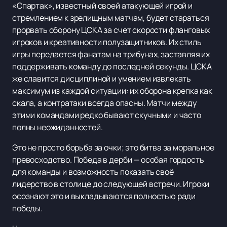
«Спартак», известный своей атакующей игрой и
стремлением к зрелищным матчам, будет стараться
прорвать оборону ЦСКА за счет скорости фланговых
игроков и креативности полузащитников. Их стиль
игры передается фанатам на трибунах, заставляя их
поддерживать команду до последней секунды. ЦСКА
же славится дисциплиной и умением извлекать
максимум из каждой ситуации: их оборона крепка как
скала, а контратаки всегда опасны. Матчи между
этими командами редко бывают скучными и часто
полны неожиданностей.
Это не просто борьба за очки; это битва за моральное
превосходство. Победа в дерби — особая гордость
для команды и возможность показать своё
лидерство в столице до следующей встречи. Игроки
осознают это и выкладываются полностью ради
победы.