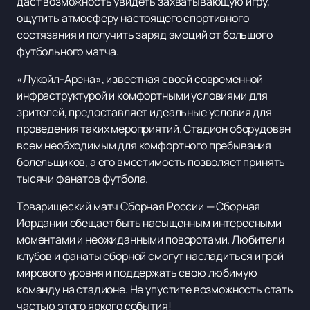
даст возможность увидеть захватывающую игру,
ощутить атмосферу настоящего спортивного
состязания и получить заряд эмоций от большого
футбольного матча.
«Лукойл-Арена», известная своей современной
инфраструктурой и комфортными условиями для
зрителей, предоставляет идеальные условия для
проведения таких мероприятий. Стадион оборудован
всем необходимым для комфортного пребывания
болельщиков, а его вместимость позволяет принять
тысячи фанатов футбола.
Товарищеский матч Сборная России — Сборная
Иордании обещает быть насыщенным интересными
моментами и неожиданными поворотами. Любители
клубов и фанаты сборной смогут насладиться игрой
мирового уровня и поддержать свою любимую
команду на стадионе. Не упустите возможность стать
частью этого яркого события!