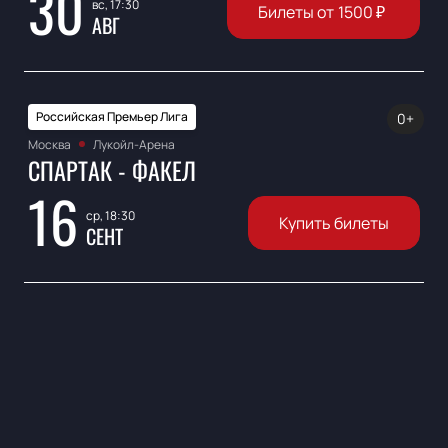
30
вс, 17:30
Билеты от
1500
₽
АВГ
Российская Премьер Лига
0+
Москва
Лукойл-Арена
СПАРТАК - ФАКЕЛ
16
ср, 18:30
Купить билеты
СЕНТ