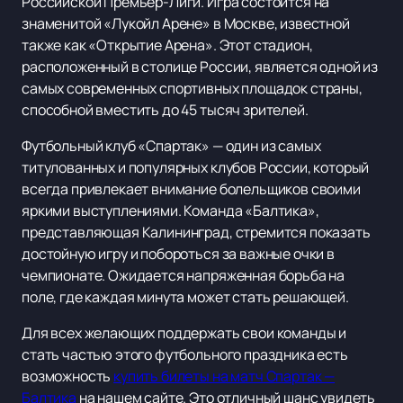
Российской Премьер-Лиги. Игра состоится на
знаменитой «Лукойл Арене» в Москве, известной
также как «Открытие Арена». Этот стадион,
расположенный в столице России, является одной из
самых современных спортивных площадок страны,
способной вместить до 45 тысяч зрителей.
Футбольный клуб «Спартак» — один из самых
титулованных и популярных клубов России, который
всегда привлекает внимание болельщиков своими
яркими выступлениями. Команда «Балтика»,
представляющая Калининград, стремится показать
достойную игру и побороться за важные очки в
чемпионате. Ожидается напряженная борьба на
поле, где каждая минута может стать решающей.
Для всех желающих поддержать свои команды и
стать частью этого футбольного праздника есть
возможность
купить билеты на матч Спартак —
Балтика
на нашем сайте. Это отличный шанс увидеть