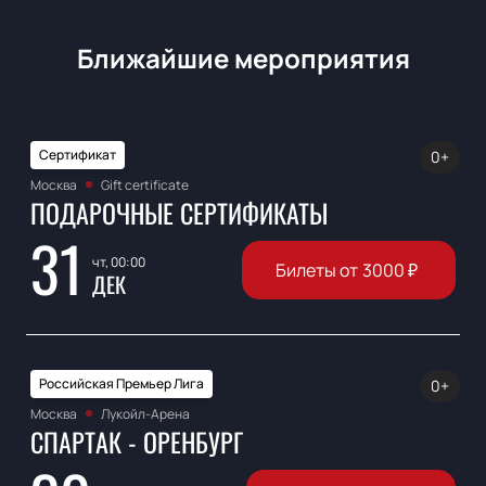
Ближайшие мероприятия
Сертификат
0+
Москва
Gift certificate
ПОДАРОЧНЫЕ СЕРТИФИКАТЫ
31
чт, 00:00
Билеты от
3000
₽
ДЕК
Российская Премьер Лига
0+
Москва
Лукойл-Арена
СПАРТАК - ОРЕНБУРГ