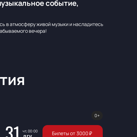
музыкальное событие,
сь в атмосферу живой музыки и насладитесь
забываемого вечера!
тия
0+
31
чт, 00:00
Билеты от
3000
₽