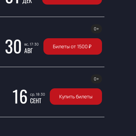
ДЕК
0+
30
вс, 17:30
Билеты от
1500
₽
АВГ
0+
16
ср, 18:30
Купить билеты
СЕНТ