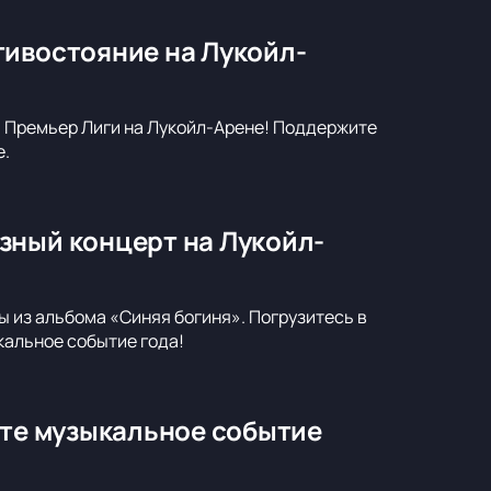
тивостояние на Лукойл-
й Премьер Лиги на Лукойл-Арене! Поддержите
е.
зный концерт на Лукойл-
 из альбома «Синяя богиня». Погрузитесь в
кальное событие года!
ите музыкальное событие