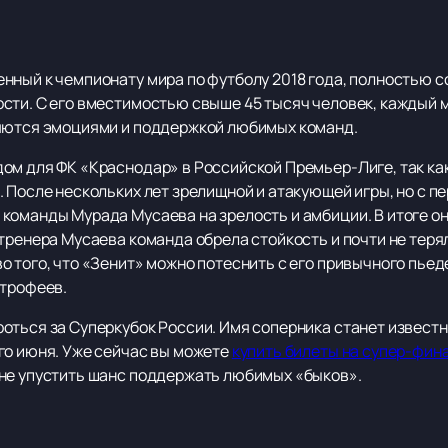
нный к чемпионату мира по футболу 2018 года, полностью 
сти. С его вместимостью свыше 45 тысяч человек, каждый 
няются эмоциями и поддержкой любимых команд.
ом для ФК «Краснодар» в Российской Премьер-Лиге, так как
 После нескольких лет зрелищной и атакующей игры, но с п
команды Мурада Мусаева на зрелость и амбиции. В итоге он
тренера Мусаева команда обрела стойкость и почти не теря
 того, что «Зенит» можно потеснить с его привычного пьед
 трофеев.
оться за Суперкубок России. Имя соперника станет известн
го июня. Уже сейчас вы можете
купить билеты на супер-фина
не упустить шанс поддержать любимых «быков».