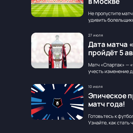
в Москве
Не пропустите матч
удивить болельщико
27 июля
Дата матча 
пройдёт 5 а
Матч «Спартак» — «
учесть изменение д
10 июля
Эпическое п
матч года!
Готовьтесь к футбо
Узнайте, как стать