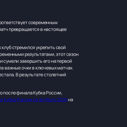
соответствует современным
матч превращается в настоящее
 клуб стремился укрепить свой
еременными результатами, этот сезон
и сумели завершить его на первой
ла важные очки в ключевых матчах.
естала. В результате столетний
о после финала Кубка России,
л Кубка России по футболу 2025
на