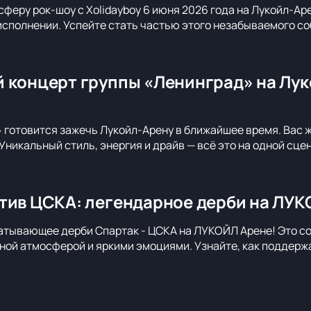
сферу рок-шоу с Xolidayboy 6 июня 2026 года на Лукойл-Ар
сполнении. Успейте стать частью этого незабываемого со
 концерт группы «Ленинград» на Лук
 готовится зажечь Лукойл-Арену в ближайшее время. Вас 
Уникальный стиль, энергия и драйв — всё это на одной сце
тив ЦСКА: легендарное дерби на ЛУК
атывающее дерби Спартак - ЦСКА на ЛУКОЙЛ Арене! Это с
ной атмосферой и яркими эмоциями. Узнайте, как поддерж