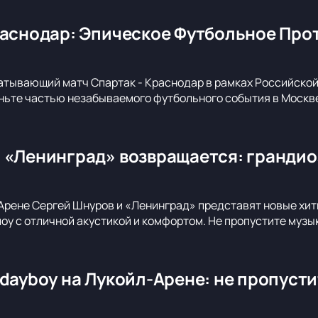
раснодар: Эпическое Футбольное Про
атывающий матч Спартак - Краснодар в рамках Российско
ньте частью незабываемого футбольного события в Москв
 «Ленинград» возвращается: грандио
Арене Сергей Шнуров и «Ленинград» представят новые хиты
оу с отличной акустикой и комфортом. Не пропустите музы
idayboy на Лукойл-Арене: не пропуст