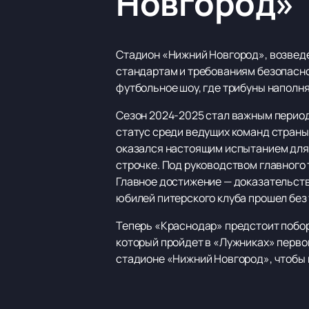
Новгород»
Стадион «Нижний Новгород», возведе
стандартам и требованиям безопасно
футбольное шоу, где трибуны напол
Сезон 2024-2025 стал важным период
статус среди ведущих команд страны.
оказался настоящим испытанием для 
строчке. Под руководством главного 
Главное достижение — доказательство
юбилей питерского клуба прошел без
Теперь «Краснодар» предстоит побор
который пройдет в «Лужниках» перво
стадионе «Нижний Новгород», чтобы 