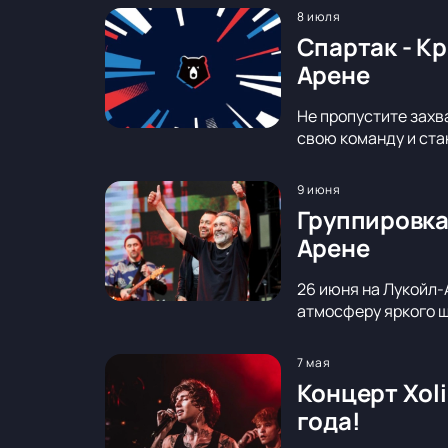
8 июля
Спартак - К
Арене
Не пропустите захв
свою команду и ста
9 июня
Группировка
Арене
26 июня на Лукойл-
атмосферу яркого ш
7 мая
Концерт Xol
года!