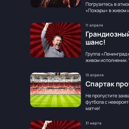
Погрузитесь в атмо
«Пожары» в живом и
11 апреля
Грандиозный
шанс!
Группа «Ленинград»
живом исполнении. 
10 апреля
Спартак про
Не пропустите захв
футбола с невероят
матче!
31 марта