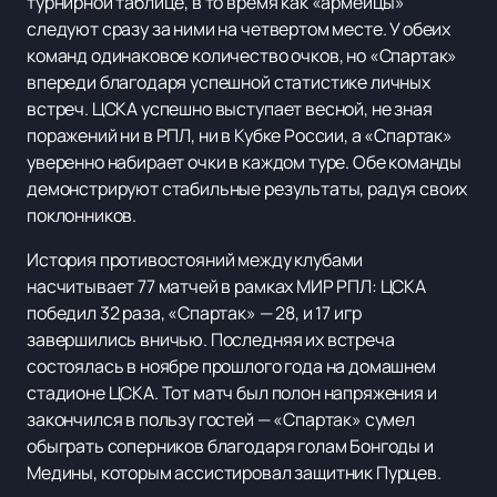
турнирной таблице, в то время как «армейцы»
следуют сразу за ними на четвертом месте. У обеих
команд одинаковое количество очков, но «Спартак»
впереди благодаря успешной статистике личных
встреч. ЦСКА успешно выступает весной, не зная
поражений ни в РПЛ, ни в Кубке России, а «Спартак»
уверенно набирает очки в каждом туре. Обе команды
демонстрируют стабильные результаты, радуя своих
поклонников.
История противостояний между клубами
насчитывает 77 матчей в рамках МИР РПЛ: ЦСКА
победил 32 раза, «Спартак» — 28, и 17 игр
завершились вничью. Последняя их встреча
состоялась в ноябре прошлого года на домашнем
стадионе ЦСКА. Тот матч был полон напряжения и
закончился в пользу гостей — «Спартак» сумел
обыграть соперников благодаря голам Бонгоды и
Медины, которым ассистировал защитник Пурцев.