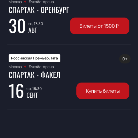
Москва
Лукойл-Арена
СПАРТАК - ОРЕНБУРГ
30
вс, 17:30
Билеты от
1500
₽
АВГ
Российская Премьер Лига
0+
Москва
Лукойл-Арена
СПАРТАК - ФАКЕЛ
16
ср, 18:30
Купить билеты
СЕНТ