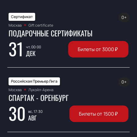
Сертификат
0+
Москва
Gift certificate
ПОДАРОЧНЫЕ СЕРТИФИКАТЫ
31
чт, 00:00
Билеты от
3000
₽
ДЕК
Российская Премьер Лига
0+
Москва
Лукойл-Арена
СПАРТАК - ОРЕНБУРГ
30
вс, 17:30
Билеты от
1500
₽
АВГ