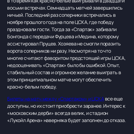
в то время как красно-белые выигрывали в двадцати
восьми встречах. Семнадцать матчей завершились
ничьей. Последний раз соперники встречались в
ноябре прошлого года на поле ЦСКА, где победу
праздновали гости. Тогда за «Спартак» забивали
Бонгонда с передачи Фурцева и Медина, которому
ассистировал Пруцев. Хозяева не смогли поразить
ворота соперников ни разу. Несмотря на то что
многие считают фаворитом предстоящей игры ЦСКА,
недооценивать «Спартак» было бы ошибкой. Опыт,
стабильный состав и огромное желание выиграть в
этом принципиальном матче могут обеспечить
красно-белым победу.
Билеты на матч между «Спартаком» и ЦСКА
все еще
доступны, но их стоит приобрести заранее. Интерес к
«московским дерби» всегда велик, и стадион
«Лукойл Арена» наверняка будет заполнен до отказа.