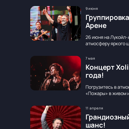
9 июня
Группировка
Арене
26 июня на Лукойл-
атмосферу яркого ш
7 мая
Концерт Xol
года!
Погрузитесь в атмо
«Пожары» в живом и
11 апреля
Грандиозный
шанс!