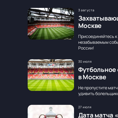
3 августа
Захватывающ
Москве
Присоединяйтесь к 
незабываемым событ
России!
30 июля
Футбольное 
в Москве
Не пропустите матч
удивить болельщико
27 июля
Дата матча 