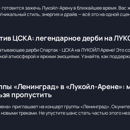
 готовится зажечь Лукойл-Арену в ближайшее время. Вас 
Уникальный стиль, энергия и драйв — всё это на одной сце
тив ЦСКА: легендарное дерби на ЛУК
атывающее дерби Спартак - ЦСКА на ЛУКОЙЛ Арене! Это с
ной атмосферой и яркими эмоциями. Узнайте, как поддерж
ппы «Ленинград» в «Лукойл-Арене»: 
ьзя пропустить
ена» приглашает на концерт группы «Ленинград». Окуните
новыми треками. Не упустите шанс стать частью этого не