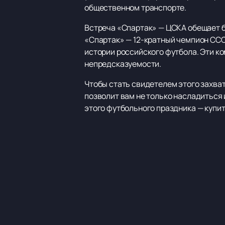
общественном транспорте.
Встреча «Спартак» — ЦСКА обещает б
«Спартак» — 12-кратный чемпион ССС
истории российского футбола. Эти ко
непредсказуемости.
Чтобы стать свидетелем этого захв
позволит вам не только насладиться
этого футбольного праздника — купит