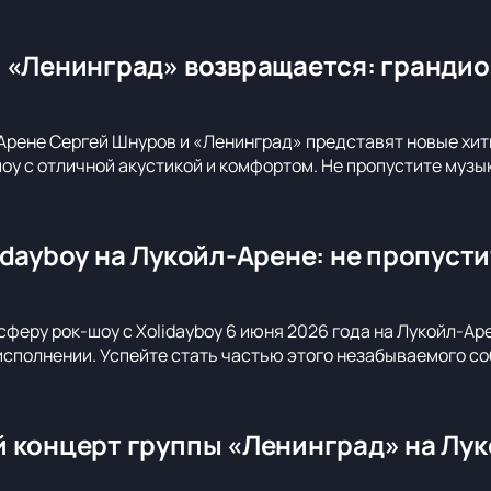
 «Ленинград» возвращается: грандио
Арене Сергей Шнуров и «Ленинград» представят новые хиты
оу с отличной акустикой и комфортом. Не пропустите музы
idayboy на Лукойл-Арене: не пропуст
сферу рок-шоу с Xolidayboy 6 июня 2026 года на Лукойл-Ар
сполнении. Успейте стать частью этого незабываемого со
 концерт группы «Ленинград» на Лук