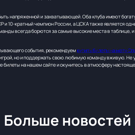
ыть напряженной и захватывающей. Оба клуба имеют богат
Р и 10-кратный чемпион России, а ЦСКА также является одн
манды всегда борются за самые высокие места в таблице, и
атывающего события, рекомендуем
купить билеты на матч Сп
 игрой, но и поддержать свою любимую команду вживую. Не 
е билеты на нашем сайте и окунитесь в атмосферу настояще
Больше новостей