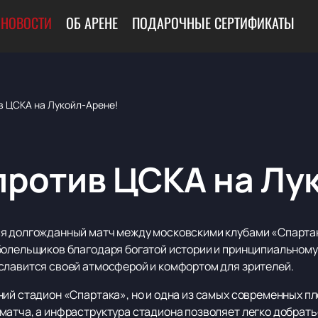
НОВОСТИ
ОБ АРЕНЕ
ПОДАРОЧНЫЕ СЕРТИФИКАТЫ
в ЦСКА на Лукойл-Арене!
против ЦСКА на Лу
ся долгожданный матч между московскими клубами «Спартак
болельщиков благодаря богатой истории и принципиальному 
славится своей атмосферой и комфортом для зрителей.
ний стадион «Спартака», но и одна из самых современных п
атча, а инфраструктура стадиона позволяет легко добраться