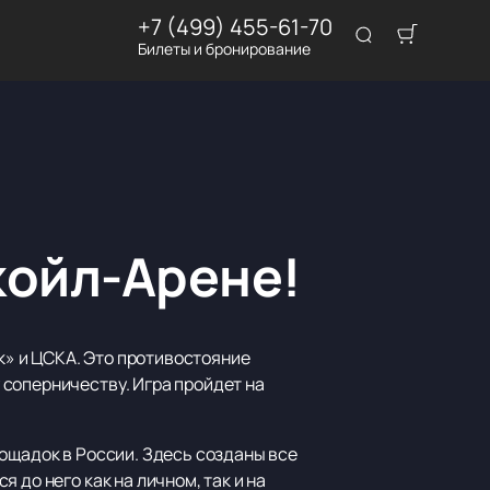
+7 (499) 455-61-70
Билеты и бронирование
койл-Арене!
» и ЦСКА. Это противостояние
соперничеству. Игра пройдет на
лощадок в России. Здесь созданы все
 до него как на личном, так и на