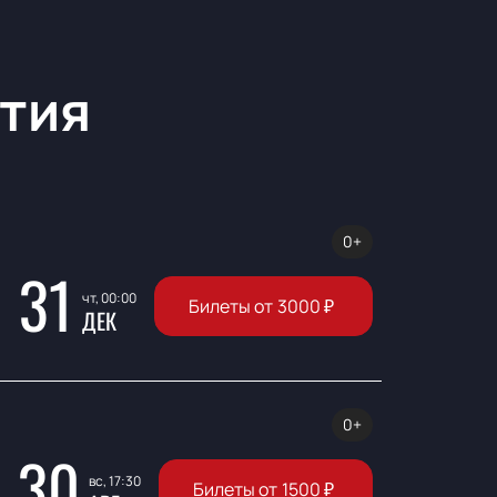
тия
0+
31
чт, 00:00
Билеты от
3000
₽
ДЕК
0+
30
вс, 17:30
Билеты от
1500
₽