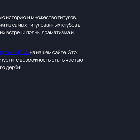
ую историю и множество титулов.
им из самых титулованных клубов в
 их встречи полны драматизма и
артак - ЦСКА
на нашем сайте. Это
упустите возможность стать частью
го дерби!