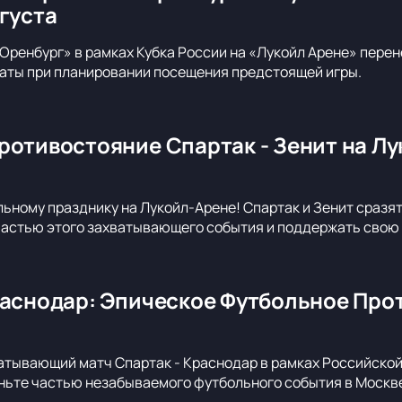
вгуста
Оренбург» в рамках Кубка России на «Лукойл Арене» перене
аты при планировании посещения предстоящей игры.
ротивостояние Спартак - Зенит на Лу
льному празднику на Лукойл-Арене! Спартак и Зенит сразя
 частью этого захватывающего события и поддержать свою 
раснодар: Эпическое Футбольное Про
атывающий матч Спартак - Краснодар в рамках Российско
ньте частью незабываемого футбольного события в Москв