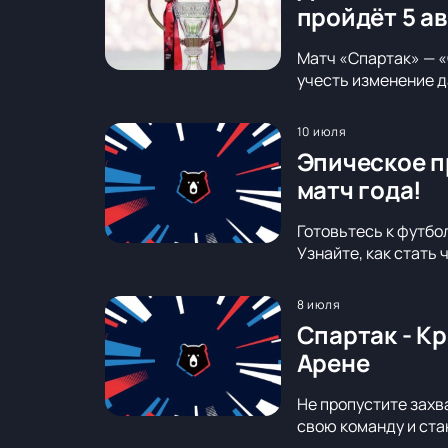
пройдёт 5 а
Матч «Спартак» — «
учесть изменение д
10 июля
Эпическое п
матч года!
Готовьтесь к футбо
Узнайте, как стать
8 июля
Спартак - К
Арене
Не пропустите захв
свою команду и ста