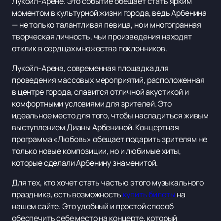
Лукойл-Арене. Это событие обещает стать ярким
моментом в культурной жизни города, ведь Арбенина
— не только талантливая певица, но и многогранная
творческая личность, чьи произведения находят
отклик в сердцах множества поклонников.
Лукойл-Арена, современная площадка для
проведения массовых мероприятий, расположенная
в центре города, славится отличной акустикой и
комфортными условиями для зрителей. Это
идеальное место для того, чтобы насладиться живым
выступлением Дианы Арбениной. Концертная
программа «Любовь» обещает подарить зрителям не
только новые композиции, но и любимые хиты,
которые сделали Арбенину знаменитой.
Для тех, кто хочет стать частью этого музыкального
праздника, есть возможность
купить билеты
на
нашем сайте. Это удобный и простой способ
обеспечить себе место на концерте, который