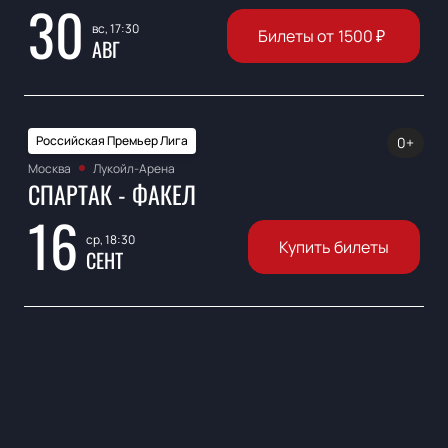
30
вс, 17:30
Билеты от
1500
₽
АВГ
Российская Премьер Лига
0+
Москва
Лукойл-Арена
СПАРТАК - ФАКЕЛ
16
ср, 18:30
Купить билеты
СЕНТ