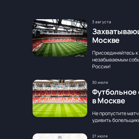
3 августа
Захватывающ
Москве
Присоединяйтесь к 
незабываемым событ
России!
30 июля
Футбольное 
в Москве
Не пропустите матч
удивить болельщико
27 июля