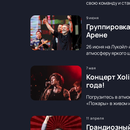
свою команду и ста
9 июня
Группировка
Арене
26 июня на Лукойл-
атмосферу яркого ш
7 мая
Концерт Xol
года!
Погрузитесь в атмо
«Пожары» в живом и
11 апреля
Грандиозный