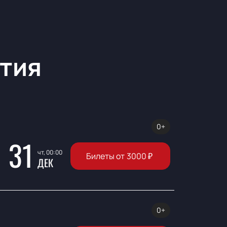
тия
0+
31
чт, 00:00
Билеты от
3000
₽
ДЕК
0+