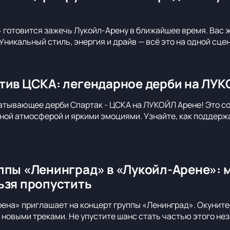
 готовится зажечь Лукойл-Арену в ближайшее время. Вас 
Уникальный стиль, энергия и драйв — всё это на одной сце
тив ЦСКА: легендарное дерби на ЛУК
атывающее дерби Спартак - ЦСКА на ЛУКОЙЛ Арене! Это с
ной атмосферой и яркими эмоциями. Узнайте, как поддерж
ппы «Ленинград» в «Лукойл-Арене»: 
ьзя пропустить
ена» приглашает на концерт группы «Ленинград». Окуните
новыми треками. Не упустите шанс стать частью этого не