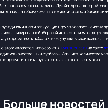
йдет на современном стадионе Лукойл-Арена, который слав
ным этапом для обеих команд в текущем сезоне, и болельщи
рует динамичную и атакующую игру, что делает их матчи з
й дисциплинированной обороной и стремлением к контратака
дут стремиться к победе, чтобы улучшить свои позиции в т
ью этого увлекательного события.
Купить билеты
на сайте
ms
диться качественным футболом. Спешите, количество мест
ы не пропустить ни минуты этого захватывающего матча.
Больше новостей