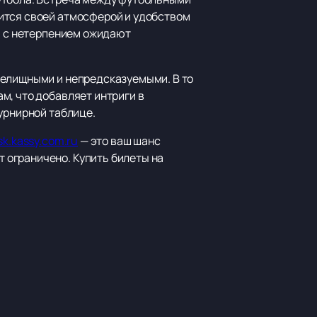
ится своей атмосферой и удобством
ки с нетерпением ожидают
релищными и непредсказуемыми. В то
м, что добавляет интриги в
урнирной таблице.
k.kassy.com.ru
— это ваш шанс
 ограничено. Купить билеты на