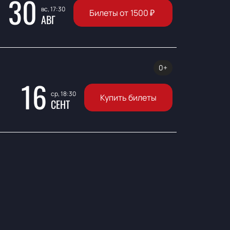
30
вс, 17:30
Билеты от
1500
₽
АВГ
0+
16
ср, 18:30
Купить билеты
СЕНТ