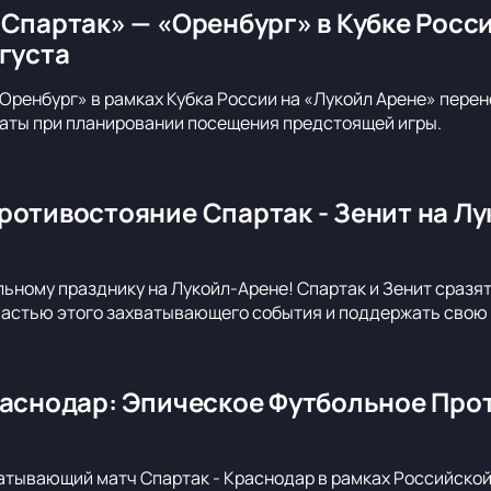
«Спартак» — «Оренбург» в Кубке Росс
вгуста
Оренбург» в рамках Кубка России на «Лукойл Арене» перене
аты при планировании посещения предстоящей игры.
ротивостояние Спартак - Зенит на Лу
льному празднику на Лукойл-Арене! Спартак и Зенит сразя
 частью этого захватывающего события и поддержать свою 
раснодар: Эпическое Футбольное Про
атывающий матч Спартак - Краснодар в рамках Российско