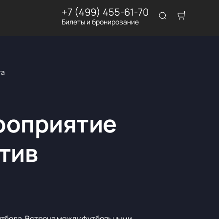
+7 (499) 455-61-70
Билеты и бронирование
га
роприятие
тив
утбола. Встреча между футбольными