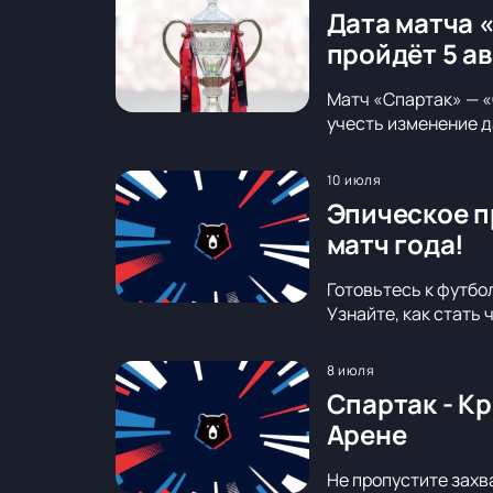
Дата матча 
пройдёт 5 а
Матч «Спартак» — «
учесть изменение д
10 июля
Эпическое п
матч года!
Готовьтесь к футбо
Узнайте, как стать
8 июля
Спартак - К
Арене
Не пропустите захв