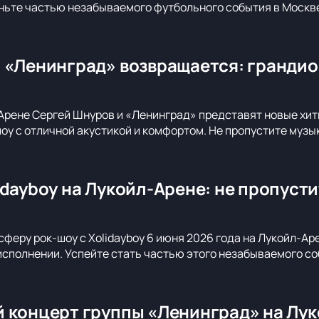
ньте частью незабываемого футбольного события в Москв
 «Ленинград» возвращается: грандио
Арене Сергей Шнуров и «Ленинград» представят новые хиты
оу с отличной акустикой и комфортом. Не пропустите музы
idayboy на Лукойл-Арене: не пропуст
сферу рок-шоу с Xolidayboy 6 июня 2026 года на Лукойл-Ар
сполнении. Успейте стать частью этого незабываемого со
 концерт группы «Ленинград» на Лук