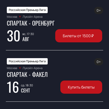
Российская Премьер Лига
0+
Москва
Лукойл-Арена
СПАРТАК - ОРЕНБУРГ
30
вс, 17:30
Билеты от
1500
₽
АВГ
Российская Премьер Лига
0+
Москва
Лукойл-Арена
СПАРТАК - ФАКЕЛ
16
ср, 18:30
Купить билеты
СЕНТ