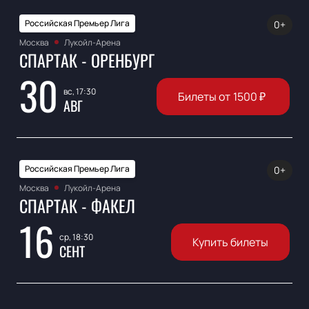
Российская Премьер Лига
0+
Москва
Лукойл-Арена
СПАРТАК - ОРЕНБУРГ
30
вс, 17:30
Билеты от
1500
₽
АВГ
Российская Премьер Лига
0+
Москва
Лукойл-Арена
СПАРТАК - ФАКЕЛ
16
ср, 18:30
Купить билеты
СЕНТ