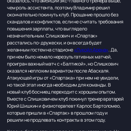
оказалось, что амбиции экс-главного тренера выше,
чем роль ассистента, поэтому Владимир решил
окончательно покинуть клуб. Прощание прошло без
скандалов и конфликтов, если не считать требования
повышения зарплаты, что выглядело
незначительным. Слишкович и «Спартак»
расстались по-дружески, и он всегда будет
желанным гостем на стадионе
«Лукойл Арена»
. Да,
при нем было немало нерезультативных матчей,
проигран важный матч с «Балтикой», но Слишкович
оказался неплохим вариантом после Абаскаля.
Атакующей игры от «Спартака» при нем не увидели,
но такой этап иногда необходим для команды. В
новый клуб босниец переходит с хорошим опытом.
Вместе с Слишковичем клуб покинул тренер вратарей
Юрий Шишкин и физиотерапевт Карлос Бартоломео,
которые пришли в «Спартак» в прошлом году и
решили не продлевать контракты в этом году.