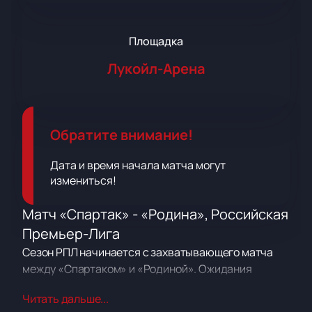
Площадка
Лукойл-Арена
Обратите внимание!
Дата и время начала матча могут
измениться!
Матч «Спартак» - «Родина», Российская
Премьер-Лига
Сезон РПЛ начинается с захватывающего матча
между «Спартаком» и «Родиной». Ожидания
высоки: оба клуба готовы показать свои лучшие
Читать дальше...
качества на поле. Турнир обещает подарить