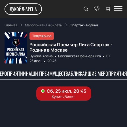
ЛУКОЙЛ-АРЕНА
Главная
Мероприятия и билеты
Спартак - Родина
Популярное
Российская Премьер Лига Спартак -
Родина в Москве
Лукойл-Арена
Российская Премьер Лига
0+
25 июл.
20:45
МЕРОПРИЯТИИ
НАШИ ПРЕИМУЩЕСТВА
БЛИЖАЙШИЕ МЕРОПРИЯТИЯ