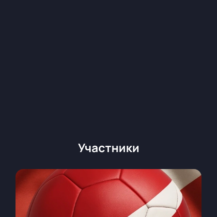
вип-лож или корпоративных зон для компаний.
Подберите лучшие места рядом с полем или
выберите более спокойные позиции выше по
трибунам — все зависит от ваших предпочтений и
бюджета.
Бронирование билетов доступно онлайн или
по телефону. Менеджер расскажет о
стоимости билетов, продолжительности игры,
времени начала матча и поможет выбрать
билет по вашим критериям.
Оплата проходит безопасно, а билеты
поступают сразу после оформления заказа.
Цена билетов варьируется в зависимости от
Участники
выбранной зоны — все актуальные
предложения доступны для просмотра на
сайте вместе со схемой зала.
Не упустите шанс стать частью этого футбольного
события! Билеты ждут вас — покупайте их заранее
для уверенности в посещении одного из самых