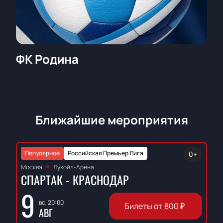
ФК Родина
Ближайшие мероприятия
Популярное
Российская Премьер Лига
0+
Москва
Лукойл-Арена
СПАРТАК - КРАСНОДАР
9
вс, 20:00
Билеты от
800
₽
АВГ