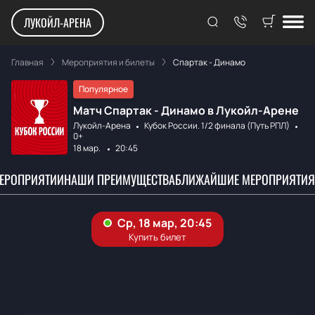
ЛУКОЙЛ-АРЕНА
Главная
Мероприятия и билеты
Спартак - Динамо
Популярное
Матч Спартак - Динамо в Лукойл-Арене
Лукойл-Арена
Кубок России. 1/2 финала (Путь РПЛ)
0+
18 мар.
20:45
МЕРОПРИЯТИИ
НАШИ ПРЕИМУЩЕСТВА
БЛИЖАЙШИЕ МЕРОПРИЯТИЯ