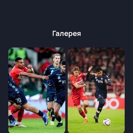
трибуны. Стоимость билетов зависит от выбранной
категории мест — вся информация о ценах
представлена онлайн. Для корпоративных
клиентов доступны VIP-ложи с расширенным
сервисом и комфортом во время мероприятия.
Галерея
Бронируйте билеты не только через сайт:
заказывайте их по телефону, а наш менеджер
поможет выбрать лучшие места и ответит на
все вопросы о мероприятии.
Оформляйте покупку за несколько минут —
получайте электронные билеты сразу после
оплаты.
Не упустите шанс стать частью главного
футбольного события сезона! Следите за
продолжительностью игры, уточняйте время
начала матча на сайте сервиса и наслаждайтесь
атмосферой большого спорта вместе с нами.