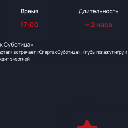
Время
Длительность
17:00
~
2 часа
к Суботица»
ртак» встречает «Спартак Суботица». Клубы покажут игру и
ядит энергией.
укойл-Арена». Адрес: Москва, шоссе Волоколамское, дом 6
имеют богатую историю. Клубы жаждут победы в матче. Каж
блики.
адион. Здесь удобно смотреть футбол. Площадка подходит д