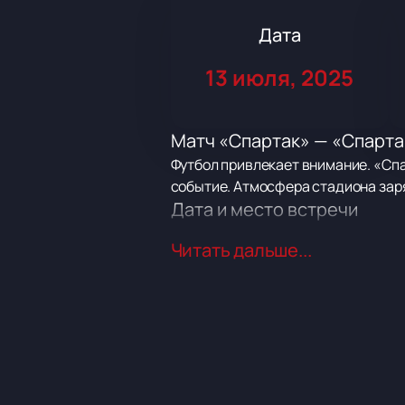
Дата
13 июля, 2025
Матч «Спартак» — «Спарта
Футбол привлекает внимание. «Спа
событие. Атмосфера стадиона зар
Дата и место встречи
Матч пройдет 13 июля. Место — «Л
Читать дальше...
эмоции.
Клубы-участники
«Спартак» и «Спартак Суботица» 
усилий. Матч вызовет интерес у пу
Стадион «Лукойл-Арена»
«Лукойл-Арена» — современный ст
комфорт и организацию.