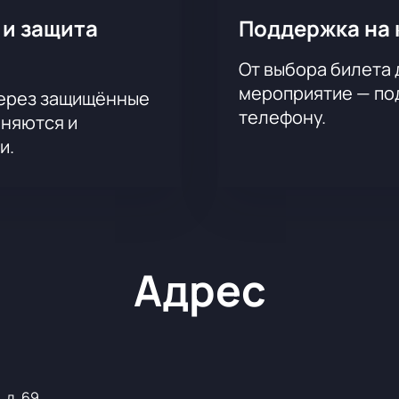
 и защита
Поддержка на 
От выбора билета 
мероприятие — под
через защищённые
телефону.
аняются и
и.
Адрес
 д. 69