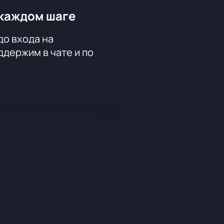
каждом шаге
до входа на
держим в чате и по