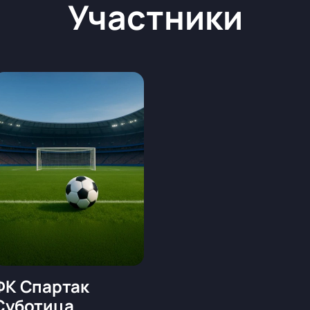
Участники
ФК Спартак
Суботица