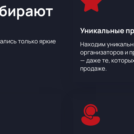
ыбирают
артак» — «Спартак Суботица»
онлайн.
еме трибун.
собых случаев.
Уникальные п
чат специальные предложения.
места.
тались только яркие
Находим уникальн
по телефону через менеджера.
организаторов и 
— даже те, которы
продаже.