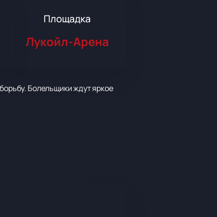
Площадка
Лукойл-Арена
 борьбу. Болельщики ждут яркое
9. Ждите динамичный футбол и
дый игрок покажет максимум
ля больших матчей. Гости оценят