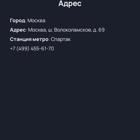
«Сердце Спартака» на Лукойл-Арене
можно на
Адрес
нашем сайте. Не упустите шанс увидеть легенд
футбола и насладиться атмосферой праздника на
Город
:
Москва
одной из лучших арен страны.
Адрес
:
Москва, ш. Волоколамское, д. 69
Станция метро
:
Спартак
+7 (499) 455-61-70