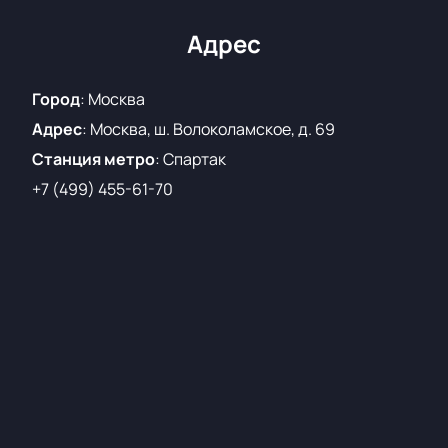
Купить билеты на нашем сайте — значит
обеспечить себе место на одном из самых
Адрес
ожидаемых матчей сезона. Не пропустите шанс
увидеть живую игру, полную эмоций и напряженных
Город
:
Москва
моментов, на Лукойл-Арене.
Адрес
:
Москва, ш. Волоколамское, д. 69
Станция метро
:
Спартак
+7 (499) 455-61-70