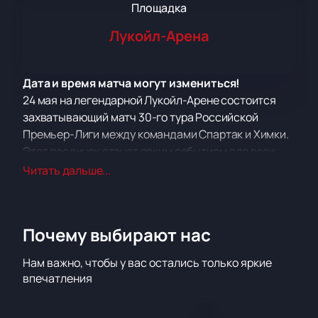
Площадка
Лукойл-Арена
Дата и время матча могут измениться!
24 мая на легендарной Лукойл-Арене состоится
захватывающий матч 30-го тура Российской
Премьер-Лиги между командами Спартак и Химки.
Этот поединок станет ярким событием для всех
любителей футбола. Российская Премьер-Лига —
Читать дальше...
это высший дивизион в системе футбольных лиг
России, где 16 сильнейших клубов страны борются
за звание чемпиона.
Почему выбирают нас
Лукойл-Арена, известная своим современным
дизайном и комфортом, станет идеальным местом
Нам важно, чтобы у вас остались только яркие
для проведения этого матча. Стадион оборудован
впечатления
по последнему слову техники, обеспечивая
зрителям максимальное удобство и отличную