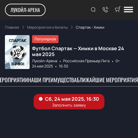
ЛУКОЙЛ-АРЕНА
Главная
Мероприятия и билеты
Спартак - Химки
Популярное
Футбол Спартак — Химки в Москве 24
мая 2025
Лукойл-Арена
Российская Премьер Лига
0+
24 мая 2025
16:30
МЕРОПРИЯТИИ
НАШИ ПРЕИМУЩЕСТВА
БЛИЖАЙШИЕ МЕРОПРИЯТИЯ